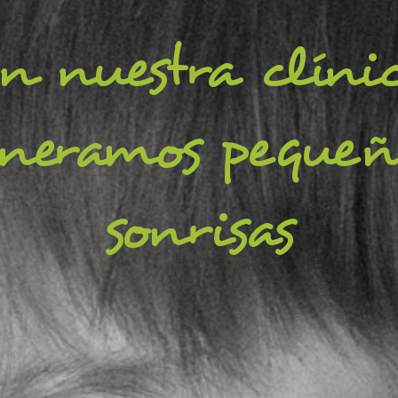
n nuestra clíni
eneramos pequeñ
sonrisas