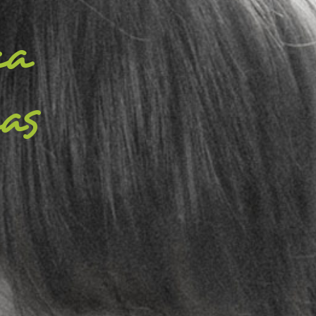
ca
as