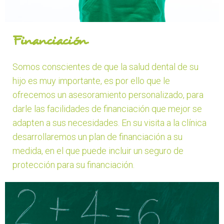
Financiación
Somos conscientes de que la salud dental de su
hijo es muy importante, es por ello que le
ofrecemos un asesoramiento personalizado, para
darle las facilidades de financiación que mejor se
adapten a sus necesidades. En su visita a la clínica
desarrollaremos un plan de financiación a su
medida, en el que puede incluir un seguro de
protección para su financiación.