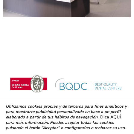
Utilizamos cookies propias y de terceros para fines analíticos y
para mostrarte publicidad personalizada en base a un perfil
© 2018 Clínica Blanco Ramos. Inscrita en el registro
elaborado a partir de tus hábitos de navegación.
Clica AQUÍ
para más información. Puedes aceptar todas las cookies
sanitario C-15-000832
pulsando el botón “Aceptar” o configurarlas o rechazar su uso.
Aviso Legal
.
Protección de datos
.
Política de cookies
.