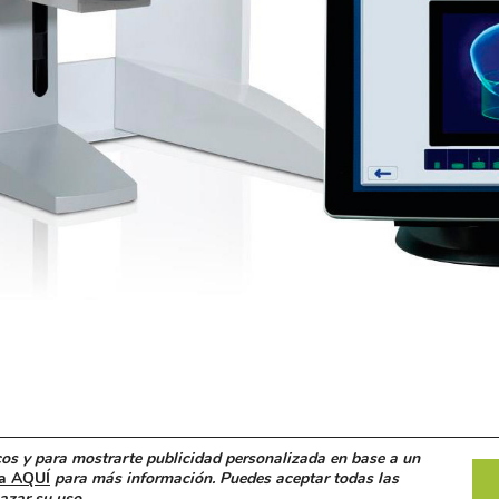
© 2018 Clínica Blanco Ramos. 
icos y para mostrarte publicidad personalizada en base a un
Aviso Legal
.
Protección de d
ca AQUÍ
para más información. Puedes aceptar todas las
azar su uso.